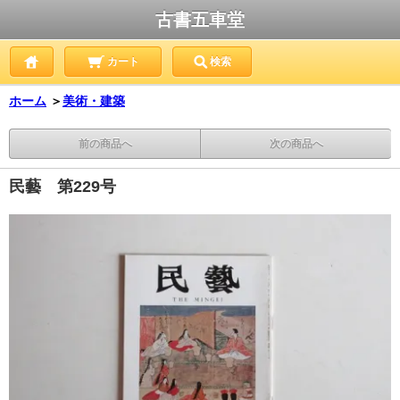
古書五車堂
カート
検索
ホーム
＞
美術・建築
前の商品へ
次の商品へ
民藝 第229号