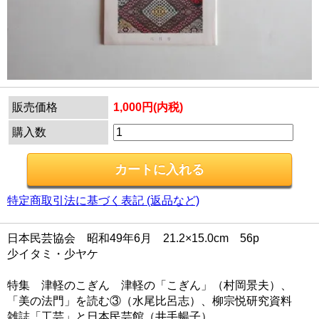
販売価格
1,000円(内税)
購入数
特定商取引法に基づく表記 (返品など)
日本民芸協会 昭和49年6月 21.2×15.0cm 56p
少イタミ・少ヤケ
特集 津軽のこぎん 津軽の「こぎん」（村岡景夫）、
「美の法門」を読む③（水尾比呂志）、柳宗悦研究資料
雑誌「工芸」と日本民芸館（井手暢子）