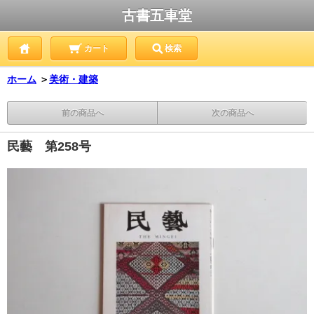
古書五車堂
カート
検索
ホーム
＞
美術・建築
前の商品へ
次の商品へ
民藝 第258号