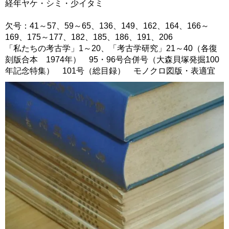
経年ヤケ・シミ・少イタミ
欠号：41～57、59～65、136、149、162、164、166～
169、175～177、182、185、186、191、206
「私たちの考古学」1～20、「考古学研究」21～40（各復
刻版合本 1974年） 95・96号合併号（大森貝塚発掘100
年記念特集） 101号（総目録） モノクロ図版・表適宜