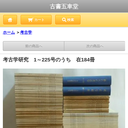
古書五車堂
カート
検索
ホーム
＞
考古学
前の商品へ
次の商品へ
考古学研究 1～225号のうち 在184冊