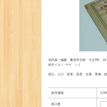
池内真一編纂 桑原邦文館 大正9年 18.8×
経年イタミ･ヤケ・シミ
国土、人口、産業、貿易、交通、軍備、
販売価格
3,0
購入数