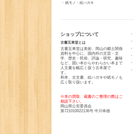
紙モノ・絵ハガキ
ショップについて
古書五車堂とは
古書五車堂は美術、岡山の郷土関係
資料を中心に、国内外の文芸・文
学、歴史・民俗、評論・研究、趣味
など、固い本からやわらかい本まで
人文書を幅広く扱う古本屋で
す
和本、古文書、絵ハガキや紙モノも
広く取り扱います。
※本の買取、蔵書のご整理の際はご
相談下さい。
岡山県公安委員会
第721010022136号 中川幸徳