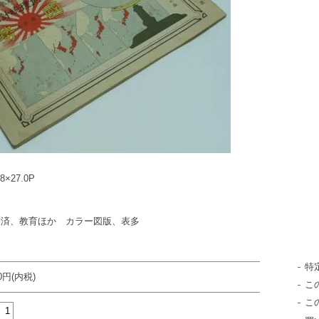
27.0P
経済、教育ほか カラー図版、表多
特
00円(内税)
こ
こ