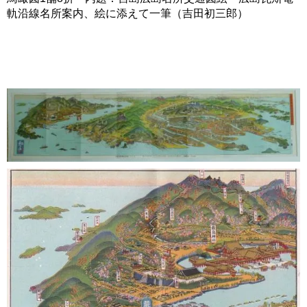
軌沿線名所案内、絵に添えて一筆（吉田初三郎）