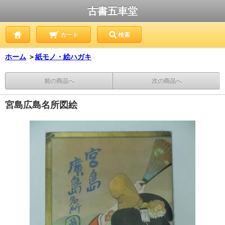
古書五車堂
カート
検索
ホーム
＞
紙モノ・絵ハガキ
前の商品へ
次の商品へ
宮島広島名所図絵