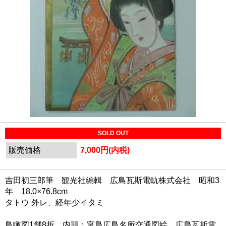
SOLD OUT
販売価格
7,000円(内税)
吉田初三郎筆 観光社編輯 広島瓦斯電軌株式会社 昭和3
年 18.0×76.8cm
タトウ 外レ、経年少イタミ
鳥瞰図1舗8折 内題：宮島広島名所交通図絵 広島瓦斯電