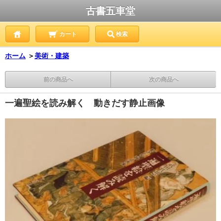
古書五車堂
カート
検索
ホーム
＞
美術・建築
前の商品へ
次の商品へ
一遍聖絵を読み解く 動きだす静止画像