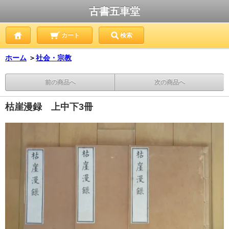
古書五車堂
カート
検索
ホーム
＞
社会・宗教
前の商品へ
次の商品へ
枯崖漫録 上中下3冊