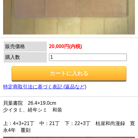
販売価格
20,000円(内税)
購入数
特定商取引法に基づく表記 (返品など)
貝葉書院 26.4×19.0cm
少イタミ、経年シミ 和装
上：4+3+21丁 中：21丁 下：22+3丁 枯崖和尚漫録 寛
永4年 覆刻