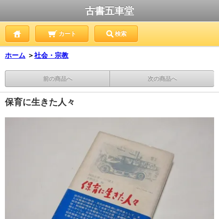
古書五車堂
カート
検索
ホーム
＞
社会・宗教
前の商品へ
次の商品へ
保育に生きた人々