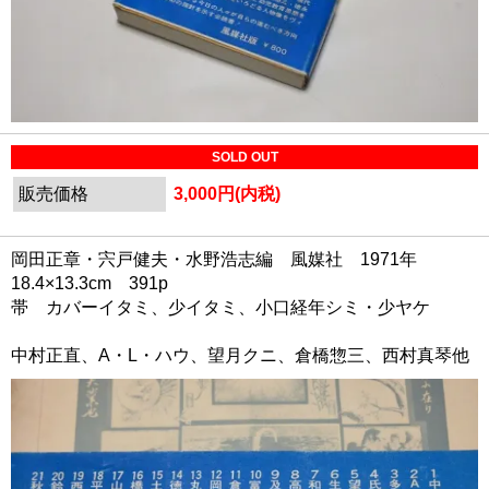
SOLD OUT
販売価格
3,000円(内税)
岡田正章・宍戸健夫・水野浩志編 風媒社 1971年
18.4×13.3cm 391p
帯 カバーイタミ、少イタミ、小口経年シミ・少ヤケ
中村正直、A・L・ハウ、望月クニ、倉橋惣三、西村真琴他