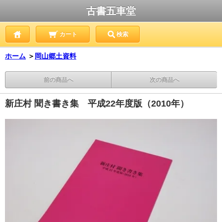
古書五車堂
カート
検索
ホーム
＞
岡山郷土資料
前の商品へ
次の商品へ
新庄村 聞き書き集 平成22年度版（2010年）