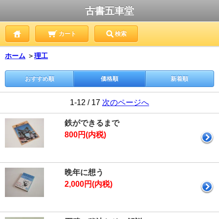
古書五車堂
カート
検索
ホーム
＞
理工
おすすめ順
価格順
新着順
1-12 / 17
次のページへ
鉄ができるまで
800円(内税)
晩年に想う
2,000円(内税)